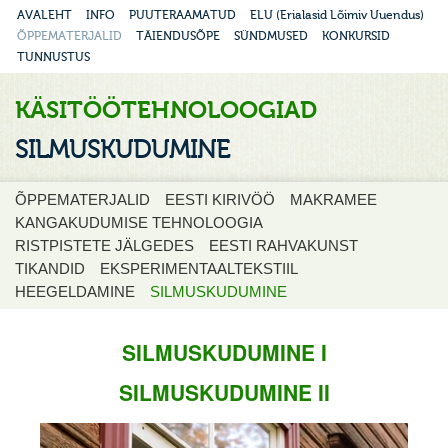
AVALEHT
INFO
PUUTERAAMATUD
ELU (Erialasid Lõimiv Uuendus)
ÕPPEMATERJALID
TÄIENDUSÕPE
SÜNDMUSED
KONKURSID
TUNNUSTUS
KÄSITÖÖTEHNOLOOGIAD
SILMUSKUDUMINE
ÕPPEMATERJALID
EESTI KIRIVÖÖ
MAKRAMEE
KANGAKUDUMISE TEHNOLOOGIA
RISTPISTETE JÄLGEDES
EESTI RAHVAKUNST
TIKANDID
EKSPERIMENTAALTEKSTIIL
HEEGELDAMINE
SILMUSKUDUMINE
SILMUSKUDUMINE I
SILMUSKUDUMINE II