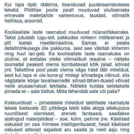
Kui laps õpib rääkima, lisanduvad puuteraamatutesse
tekstid. Pildilise poole pealt muutuvad olulisemaks
erinevate materjalide varieeruvus, taustad, võimalik
helilisus, aroomid.
Kooliealiste laste raamatud muutuvad nüansirikkamaks.
Tekst jutustab lugu-sid, pakkudes rohkem mõtteainest ja
pilt toetab meeltemaailma. Samas ei peaks
detailirohkusega üle pakkuma, sest see väsitab kiiremini
ning huvi lan-geb. Ka kooliealiste laste raamatutes on
oluline, et esitatav oleks võimalikult reaalne – näiteks
loomadel peaksid olema kombatavad kõik jalad, kõrvad
jmt. Tekstiline pool peab olema väga hästi läbi mõeldud,
sest kui laps ei ole kuna-gi midagi silmadega näinud, siis
nägijatele kõige tavalisemadki sõnad-tähen-dused võivad
neile arusaamatusi tekitada. Näiteks kuidas seletaksite
pimeda-le – sale tüdruk. Mida tähendab sale või paks?
Kokkuvõtvalt – pimedatele mõeldud taktiilsete raamatute
tekste toetavate 3D piltidega tekib käte abiga ettekujutus
ruumilisest olemisest, areneb fantaasia, saadakse
aistingud materjalidest – soe, külm, pehme jne. Käelised
oskused on osa inimese intelligentsusest, head käelised
oskused aitavad asjadest aru saada ja neid asju ning