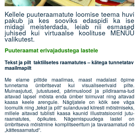
Kellele puuteraamatute loomise teema huvi
pakub ja kes sooviks edaspidi ka ise
midagi meisterdada, leiab nii esmased
juhised kui virtuaalse koolituse MENÜÜ
valikutest.
Puuteraamat erivajadustega lastele
T
ekst ja pilt taktiilsetes raamatutes – kätega tunnetatav
maailmapilt
Me elame piltide maailmas, maast madalast õpime
tunnetama ümbritsevat kui visualiseerivaid pilte.
Muinasjutud, jutustused, pärimuslood ja pildiraama-tud
aitavad lapsel mõista enda ümber toimuvat ning aitavad
kaasa keele arengule. Nägijatele on kõik see väga
loomulik ning „tekst ja pilt” sulanduvad kiiresti mõistmiseks,
millele aitavad tublisti kaasa kaunid illustratsioonid jutu-
raamatutes, õpikutes. Nägemispuudega lastel on
ümbritseva mõistmine komplitseeritum ja tavaraamatud nö
„kättesaamatud”.