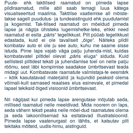
Puute- ehk taktiilsed raamatud on pimeda lapse
pildiraamatud, mille abil saab temagi luua kätega
visualiseeritud maailma. Taktiilse vaatlemise all mõiste-
takse sageli puudutus- ja tundeaistinguid ehk puudutamist
ja kogemist. Tak-tiilsed raamatud on mõeldud pimeda
lapse ja nägija ühisteks lugemishetke-teks, ehkki need
raamatud ei esita „päris” tegelikkust. Pilt püüab tegelikkust
edastada, kuid ei ole tavaliselt „õige”. Näiteks pildil
kombatav auto ei ole ju see auto, kuhu me saame sisse
istuda. Pime laps vajab väga palju juhenda-mist, kuidas
kombatavatel piltidel olevat „päris eluga” siduda. Kuid
sellistest piltidest teksti ja juhendamise toel on neile palju
rõõmu, sest läbi kompimise saadakse ümbritsevast teada
midagi uut. Kombatavate raamatute valmistaja-te eesmärk
– kõik kasutatavad materjalid ja kujundid peaksid olema
võimali-kult sarnased reaalses elus esinevale, et pimedal
lapsel tekiksid õiged visioonid ümbritsevast.
Nii nägijast kui pimeda lapse arengutase mõjutab seda,
millised raamatud neile meeldivad. Mida noorem on laps,
seda vähem teksti peaks neile mõel-dud raamatutes olema
ja seda lakoonilisemad ka esitatavad illustratsioonid.
Pimeda lapse vaatenurgast on tähtis, et katsutav pilt
tekitaks mõtteid, uudis-himu, aistinguid.