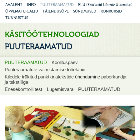
AVALEHT
INFO
PUUTERAAMATUD
ELU (Erialasid Lõimiv Uuendus)
ÕPPEMATERJALID
TÄIENDUSÕPE
SÜNDMUSED
KONKURSID
TUNNUSTUS
KÄSITÖÖTEHNOLOOGIAD
PUUTERAAMATUD
PUUTERAAMATUD
Koolituspäev
Puuteraamatute valmistamise tööetapid
Kiledele trükitud punktkirjatekstide ühendamine paberkandja
ja tekstiiliga
Enesekontrolli test
Lugemisvara
PUUTERAAMATUD