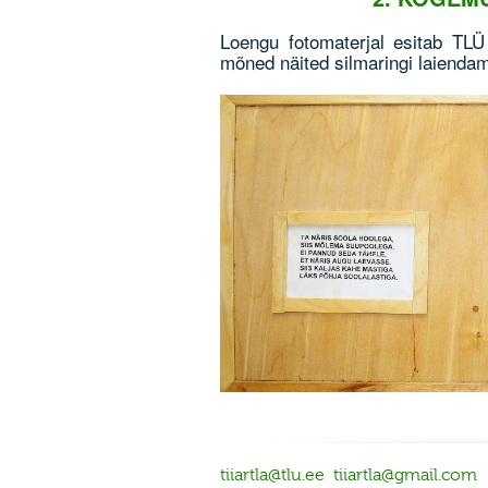
Loengu fotomaterjal esitab TLÜ 
mõned näited silmaringi laiendam
tiiartla@tlu.ee
tiiartla@gmail.com