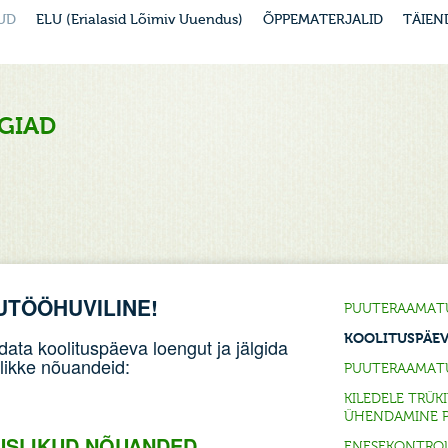
UD
ELU (Erialasid Lõimiv Uuendus)
ÕPPEMATERJALID
TÄIEN
GIAD
UTÖÖHUVILINE!
PUUTERAAMAT
KOOLITUSPÄE
data koolituspäeva loengut ja jälgida
ikke nõuandeid:
PUUTERAAMATU
KILEDELE TRÜK
ÜHENDAMINE P
USLIKUD NÕUANDED
ENESEKONTROL