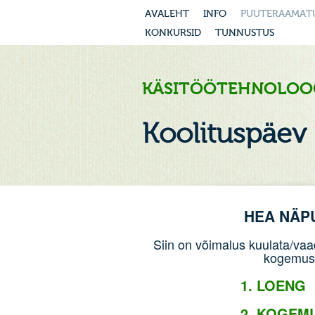
AVALEHT
INFO
PUUTERAAMAT
KONKURSID
TUNNUSTUS
KÄSITÖÖTEHNOLOO
Koolituspäev
HEA NÄP
Siin on võimalus kuulata/vaa
kogemusl
1. LOENG
2. KOGEM