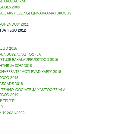
E ERIALAD - 50
GEDES 2009
GIJAKS HELSINGI LINNARAAMATUKOGUS
"PÜHENDUS" 2011
 JA TEGU 2012
LLID 2016
DUNDUSE NING TÖÖ- JA
ETUSE BAKALAUREUSETÖÖD 2016
IHTNE JA SOE" 2018
NVERENTS "MÕTLEVAD KÄED" 2018
TÖÖD 2018
 AEGADE 2018
 TEHNOLOOGIATE JA KÄSITÖÖ ERIALA
TÖÖD 2019
 TEISITI
20
-IS 2021/2022