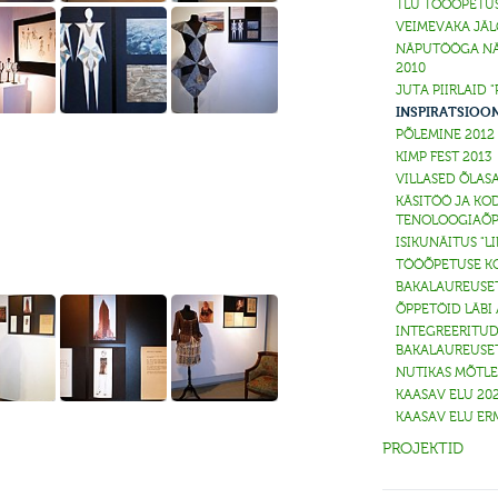
TLÜ TÖÖÕPETUS
VEIMEVAKA JÄL
NÄPUTÖÖGA NÄ
2010
JUTA PIIRLAID 
INSPIRATSIOON
PÕLEMINE 2012
KIMP FEST 2013
VILLASED ÕLASA
KÄSITÖÖ JA KO
TENOLOOGIAÕP
ISIKUNÄITUS "L
TÖÖÕPETUSE KO
BAKALAUREUSE
ÕPPETÖID LÄBI
INTEGREERITUD
BAKALAUREUSE
NUTIKAS MÕTLEB
KAASAV ELU 20
KAASAV ELU ERM
PROJEKTID