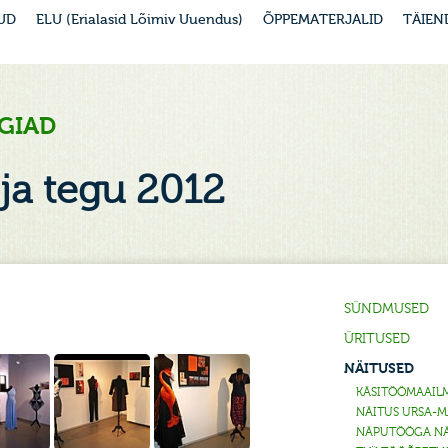
UD
ELU (Erialasid Lõimiv Uuendus)
ÕPPEMATERJALID
TÄIEN
GIAD
 ja tegu 2012
SÜNDMUSED
ÜRITUSED
NÄITUSED
KÄSITÖÖMAAILM
NÄITUS URSA-M
NÄPUTÖÖGA NÄ