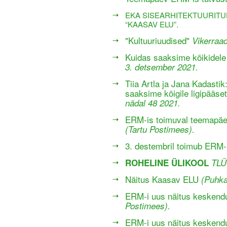
EKA SISEARHITEKTUURITU
“KAASAV ELU”.
"Kultuuriuudised"
Vikerraad
Kuidas saaksime kõikidele
3. detsember 2021.
Tiia Artla ja Jana Kadastik
saaksime kõigile ligipää
nädal 48 2021.
ERM-is toimuval teemapäev
(Tartu Postimees).
3. destembril toimub ERM
ROHELINE ÜLIKOOL
TLÜ
Näitus Kaasav ELU
(Puhka
ERM-i uus näitus keskendu
Postimees).
ERM-i uus näitus keskendu