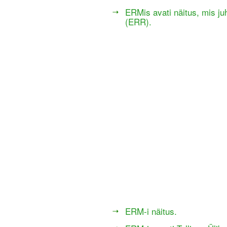
ERMis avati näitus, mis ju
(
ERR).
ERM-i näitus.