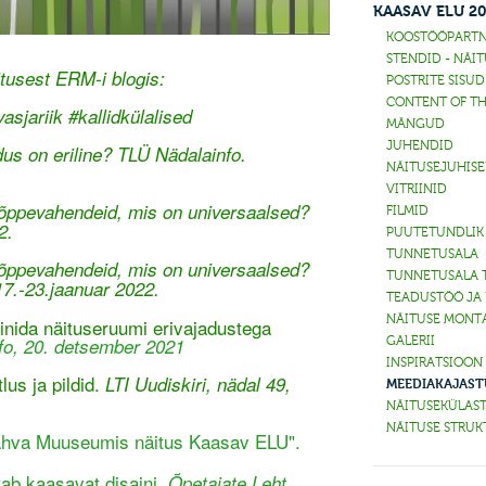
KAASAV ELU 2
KOOSTÖÖPARTN
STENDID - NÄIT
usest ERM-i blogis:
POSTRITE SISU
CONTENT OF TH
jariik #kallidkülalised
MÄNGUD
JUHENDID
us on eriline? TLÜ Nädalainfo.
NÄITUSEJUHIS
VITRIINID
 õppevahendeid, mis on universaalsed?
FILMID
2.
PUUTETUNDLIK
TUNNETUSALA
 õppevahendeid, mis on universaalsed?
TUNNETUSALA 
17.-23.jaanuar 2022.
TEADUSTÖÖ JA
NÄITUSE MONT
inida näituseruumi erivajadustega
GALERII
o, 20. detsember 2021
INSPIRATSIOON
lus ja pildid.
LTI Uudiskiri, nädal 49,
MEEDIAKAJAST
NÄITUSEKÜLAS
NÄITUSE STRU
Rahva Muuseumis näitus Kaasav ELU".
ab kaasavat disaini.
Õpetajate Leht.