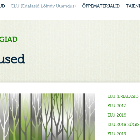
UD
ELU (Erialasid Lõimiv Uuendus)
ÕPPEMATERJALID
TÄIEN
GIAD
used
ELU (ERIALASI
ELU 2017
ELU 2018
ELU 2018 SÜGIS
ELU 2019