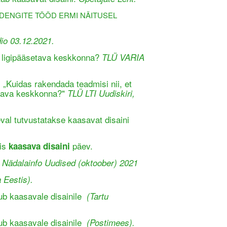
DENGITE TÖÖD ERMI NÄITUSEL
io 03.12.2021.
 ligipääsetava keskkonna?
TLÜ VARIA
: „Kuidas rakendada teadmisi nii, et
setava keskkonna?"
TLÜ LTI Uudiskiri,
al tutvustatakse kaasavat disaini
-is
päev.
kaasava disaini
 Nädalainfo Uudised (oktoober) 2021
 Eestis).
b kaasavale disainile
(Tartu
b kaasavale disainile
(Postimees).