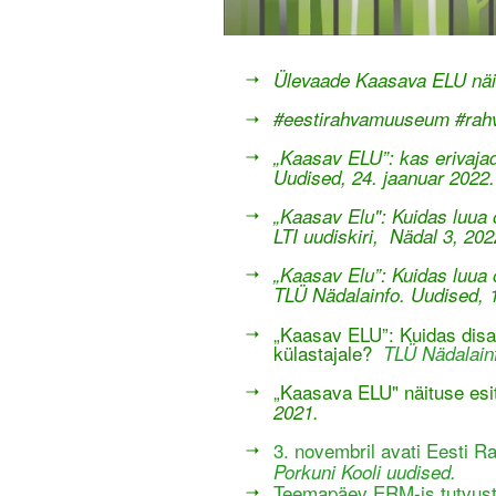
Ülevaade Kaasava ELU näit
#eestirahvamuuseum #rahvas
„Kaasav ELU”: kas erivajad
Uudised, 24. jaanuar 2022.
„Kaasav Elu": Kuidas luua
LTI uudiskiri,
Nädal 3, 202
„Kaasav Elu”: Kuidas luua
TLÜ Nädalainfo. Uudised, 
„Kaasav ELU”: Kuidas disa
külastajale?
TLÜ Nädalainf
„Kaasava ELU" näituse esit
2021.
3. novembril avati Eesti 
Porkuni K
ooli uudised.
Teemapäev ERM-is tutvust