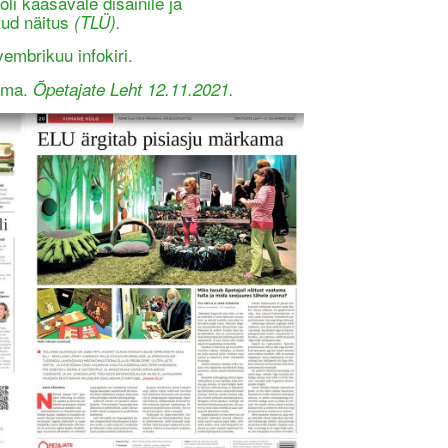
oli kaasavale disainile ja
ud näitus
(
TLÜ).
mbrikuu infokiri.
kama.
Õpetajate Leht 12.11.2021.