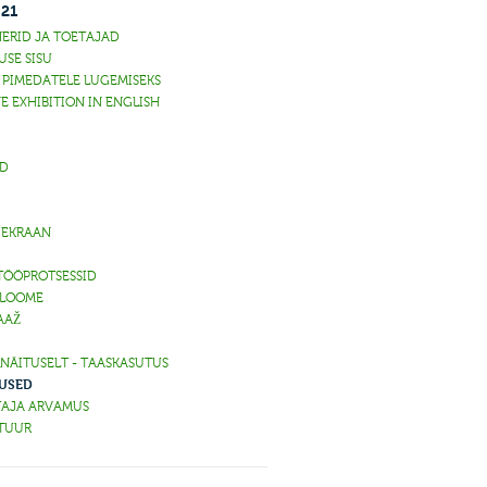
021
ERID JA TOETAJAD
USE SISU
D PIMEDATELE LUGEMISEKS
E EXHIBITION IN ENGLISH
ED
 EKRAAN
TÖÖPROTSESSID
 LOOME
AAŽ
 NÄITUSELT - TAASKASUTUS
USED
TAJA ARVAMUS
KTUUR