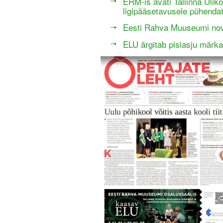
ERM-is avati Tallinna Üliko
ligipääsetavusele pühendat
Eesti Rahva Muuseumi nove
ELU ärgitab pisiasju mär